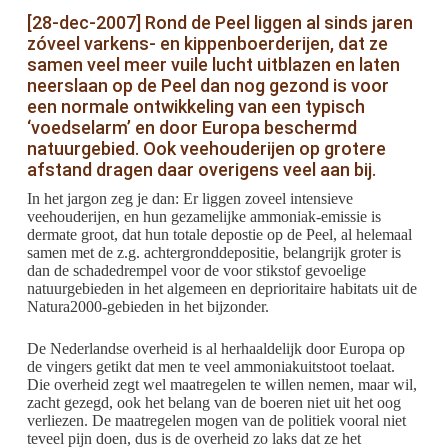
[28-dec-2007] Rond de Peel liggen al sinds jaren
zóveel varkens- en kippenboerderijen, dat ze
samen veel meer vuile lucht uitblazen en laten
neerslaan op de Peel dan nog gezond is voor
een normale ontwikkeling van een typisch
‘voedselarm’ en door Europa beschermd
natuurgebied. Ook veehouderijen op grotere
afstand dragen daar overigens veel aan bij.
In het jargon zeg je dan: Er liggen zoveel intensieve
veehouderijen, en hun gezamelijke ammoniak-emissie is
dermate groot, dat hun totale depostie op de Peel, al helemaal
samen met de z.g. achtergronddepositie, belangrijk groter is
dan de schadedrempel voor de voor stikstof gevoelige
natuurgebieden in het algemeen en deprioritaire habitats uit de
Natura2000-gebieden in het bijzonder.
De Nederlandse overheid is al herhaaldelijk door Europa op
de vingers getikt dat men te veel ammoniakuitstoot toelaat.
Die overheid zegt wel maatregelen te willen nemen, maar wil,
zacht gezegd, ook het belang van de boeren niet uit het oog
verliezen. De maatregelen mogen van de politiek vooral niet
teveel pijn doen, dus is de overheid zo laks dat ze het