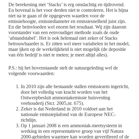
De berekening met ‘Stacks’ is erg omslachtig en tijdrovend.
En bovenal is het voor derden niet te controleren. Het is bijna
niet na te gaan of de opgegeven waarden voor de
emissiehoogte, emissiediameter en emissiesnelheid juist zijn.
En die beïnvloeden wel enorm het resultaat. Wij zijn daarom
voorstander van een eenvoudiger methode zoals de oude
‘afstandstabel’. Het is ook helemaal niet zeker of Stacks
betrouwbaarder is. Er zitten wel meer variabelen in het model,
maar ijken op de werkelijkheid is niet mogelijk (de depositie
van één bedrijf is niet te meten; je meet altijd alles).
P.S.: bij het bovenstaande stelt de natuurgeleding wel de
volgende voorwaarden:
In 2010 zijn alle bestaande stallen emissiearm ingericht,
door het volledig van kracht worden van het
Ontwerpbesluit ammoniakemissie huisvesting
veehouderij (Stcr. 2005,nr. 675).
Zeker is dat Nederland in 2010 voldoet aan het
nationale emissieplafond van de Europese NEC-
richtlijn.
Op 1 januari 2008 is een ammoniak-meetsysteem in
werking in een representatieve groep van vijf Natura
2000-gebieden waarmee kan worden geverifieerd of de