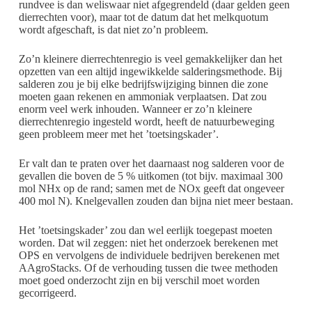
rundvee is dan weliswaar niet afgegrendeld (daar gelden geen
dierrechten voor), maar tot de datum dat het melkquotum
wordt afgeschaft, is dat niet zo’n probleem.
Zo’n kleinere dierrechtenregio is veel gemakkelijker dan het
opzetten van een altijd ingewikkelde salderingsmethode. Bij
salderen zou je bij elke bedrijfswijziging binnen die zone
moeten gaan rekenen en ammoniak verplaatsen. Dat zou
enorm veel werk inhouden. Wanneer er zo’n kleinere
dierrechtenregio ingesteld wordt, heeft de natuurbeweging
geen probleem meer met het ’toetsingskader’.
Er valt dan te praten over het daarnaast nog salderen voor de
gevallen die boven de 5 % uitkomen (tot bijv. maximaal 300
mol NHx op de rand; samen met de NOx geeft dat ongeveer
400 mol N). Knelgevallen zouden dan bijna niet meer bestaan.
Het ’toetsingskader’ zou dan wel eerlijk toegepast moeten
worden. Dat wil zeggen: niet het onderzoek berekenen met
OPS en vervolgens de individuele bedrijven berekenen met
AAgroStacks. Of de verhouding tussen die twee methoden
moet goed onderzocht zijn en bij verschil moet worden
gecorrigeerd.