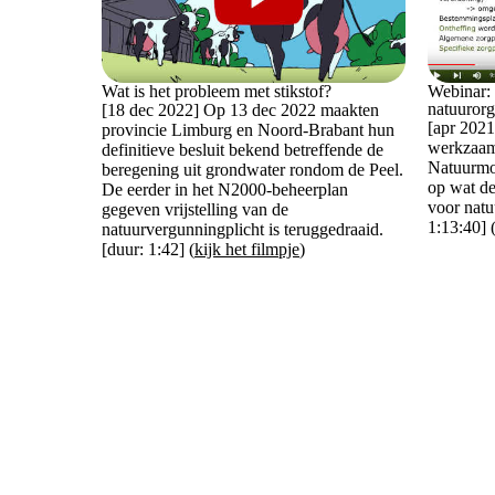
Wat is het probleem met stikstof?
Webinar:
natuurorg
[18 dec 2022] Op 13 dec 2022 maakten
[apr 2021
provincie Limburg en Noord-Brabant hun
werkzaam
definitieve besluit bekend betreffende de
Natuurmon
beregening uit grondwater rondom de Peel.
op wat d
De eerder in het N2000-beheerplan
voor natu
gegeven vrijstelling van de
1:13:40] 
natuurvergunningplicht is teruggedraaid.
[duur: 1:42] (
kijk het filmpje
)