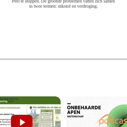
Peel te stoppen. De grootste problemen vatten zich samen
in twee termen: stikstof en verdroging.