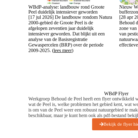
WBdP-analyse: landbouw rond Groote
Nieuw WB
Peel duidelijk intensiever geworden
bufferzon
[17 jul 2026] De landbouw rondom Natura
[28 apr 
2000-gebied de Groote Peel is de
Behoud de
afgelopen zeventien jaar duidelijk
zone van 
intensiever geworden. Dat blijkt uit een
van pesti
analyse van de Basisregistratie
natuurwa
Gewaspercelen (BRP) over de periode
effectiev
2009-2025. (
lees meer
)
WBdP Flyer
Werkgroep Behoud de Peel heeft een flyer ontwikkeld 
wat de Peel is, welke problemen het gebied kent, wat 
is om van de Peel weer een robuust natuurgebied te make
beschikbaar, maar je kunt hem ook als pdf-bestand bekij
Bekijk de flyer hi