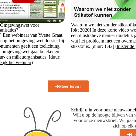
Waarom we niet zonder stikstof 
 Omgevingswet voor
anisaties?
[okt 2020] In deze korte video wo
] Een webinaar van Yvette Graat,
een illustratieve manier duidelijk
 op het omgevingswet dossier bij
wat het probleem met een overma
umenten geeft een toelichting
stikstof is. [duur: 1:42] (
luister de
e omgevingswet gaat betekenen
ur- en milieuorganisaties. [duur:
(
kijk het webinar
)
Meer leren?
Schrijf u in voor onze nieuwsbrie
Wilt u op de hoogte blijven van w
voor onze nieuwsbrief. Wij gaan
zich op elk
In