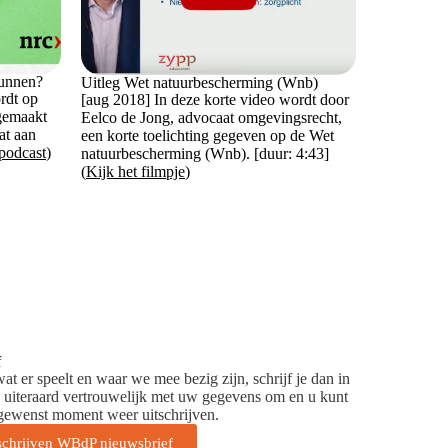
kunnen?
Uitleg Wet natuurbescherming (Wnb)
rdt op
[aug 2018] In deze korte video wordt door
 gemaakt
Eelco de Jong, advocaat omgevingsrecht,
at aan
een korte toelichting gegeven op de Wet
 podcast
)
natuurbescherming (Wnb). [duur: 4:43]
(
Kijk het filmpje
)
f
at er speelt en waar we mee bezig zijn, schrijf je dan in
 uiteraard vertrouwelijk met uw gegevens om en u kunt
 gewenst moment weer uitschrijven.
schrijven WBdP nieuwsbrief