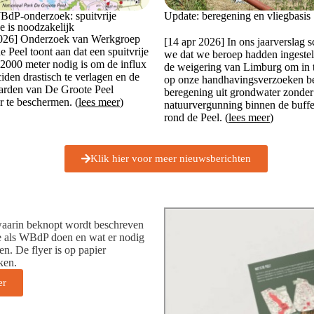
Update: beregening en vliegbasis
dP-onderzoek: spuitvrije
e is noodzakelijk
2026] Onderzoek van Werkgroep
[14 apr 2026] In ons jaarverslag 
 Peel toont aan dat een spuitvrije
we dat we beroep hadden ingestel
2000 meter nodig is om de influx
de weigering van Limburg om in 
ciden drastisch te verlagen en de
op onze handhavingsverzoeken be
arden van De Groote Peel
beregening uit grondwater zonder
er te beschermen. (
lees meer
)
natuurvergunning binnen de buff
rond de Peel. (
lees meer
)
Klik hier voor meer nieuwsberichten
waarin beknopt wordt beschreven
we als WBdP doen en wat er nodig
n. De flyer is op papier
ken.
er