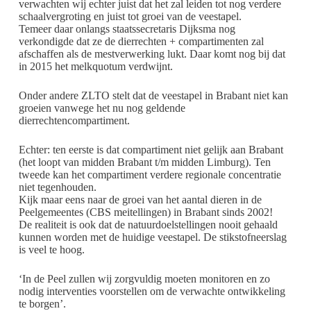
verwachten wij echter juist dat het zal leiden tot nog verdere
schaalvergroting en juist tot groei van de veestapel.
Temeer daar onlangs staatssecretaris Dijksma nog
verkondigde dat ze de dierrechten + compartimenten zal
afschaffen als de mestverwerking lukt. Daar komt nog bij dat
in 2015 het melkquotum verdwijnt.
Onder andere ZLTO stelt dat de veestapel in Brabant niet kan
groeien vanwege het nu nog geldende
dierrechtencompartiment.
Echter: ten eerste is dat compartiment niet gelijk aan Brabant
(het loopt van midden Brabant t/m midden Limburg). Ten
tweede kan het compartiment verdere regionale concentratie
niet tegenhouden.
Kijk maar eens naar de groei van het aantal dieren in de
Peelgemeentes (CBS meitellingen) in Brabant sinds 2002!
De realiteit is ook dat de natuurdoelstellingen nooit gehaald
kunnen worden met de huidige veestapel. De stikstofneerslag
is veel te hoog.
‘In de Peel zullen wij zorgvuldig moeten monitoren en zo
nodig interventies voorstellen om de verwachte ontwikkeling
te borgen’.