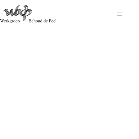
WBdP niet enthousiast over het Brabantberaad zorgvuldige
veehouderij