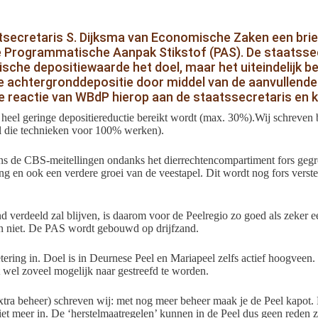
aatsecretaris S. Dijksma van Economische Zaken een bri
Programmatische Aanpak Stikstof (PAS). De staatssecret
itische depositiewaarde het doel, maar het uiteindelijk 
 de achtergronddepositie door middel van de aanvullen
De reactie van WBdP hierop aan de staatssecretaris en k
heel geringe depositiereductie bereikt wordt (max. 30%).Wij schreve
 al die technieken voor 100% werken).
ens de CBS-meitellingen ondanks het dierrechtencompartiment fors geg
ng en ook een verdere groei van de veestapel. Dit wordt nog fors verst
d verdeeld zal blijven, is daarom voor de Peelregio zo goed als zeker e
n niet. De PAS wordt gebouwd op drijfzand.
ing in. Doel is in Deurnese Peel en Mariapeel zelfs actief hoogveen. In
nt wel zoveel mogelijk naar gestreefd te worden.
xtra beheer) schreven wij: met nog meer beheer maak je de Peel kapot. E
t meer in. De ‘herstelmaatregelen’ kunnen in de Peel dus geen reden zij