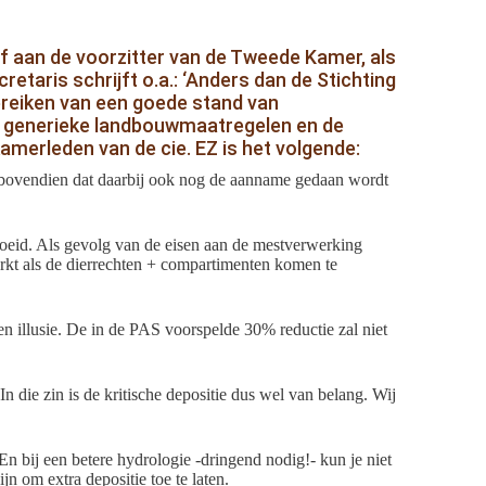
ef aan de voorzitter van de Tweede Kamer, als
aris schrijft o.a.: ‘Anders dan de Stichting
bereiken van een goede stand van
de generieke landbouwmaatregelen en de
amerleden van de cie. EZ is het volgende:
n bovendien dat daarbij ook nog de aanname gedaan wordt
roeid. Als gevolg van de eisen aan de mestverwerking
erkt als de dierrechten + compartimenten komen te
en illusie. De in de PAS voorspelde 30% reductie zal niet
 die zin is de kritische depositie dus wel van belang. Wij
n bij een betere hydrologie -dringend nodig!- kun je niet
n om extra depositie toe te laten.