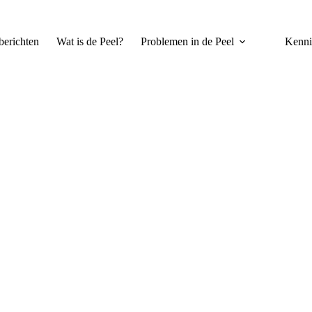
erichten
Wat is de Peel?
Problemen in de Peel
Kenni
Staatssecr. Dijksma over de PAS