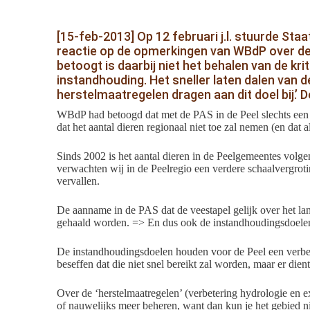
[15-feb-2013] Op 12 februari j.l. stuurde St
reactie op de opmerkingen van WBdP over de 
betoogt is daarbij niet het behalen van de kr
instandhouding. Het sneller laten dalen van
herstelmaatregelen dragen aan dit doel bij.’ 
WBdP had betoogd dat met de PAS in de Peel slechts een 
dat het aantal dieren regionaal niet toe zal nemen (en dat
Sinds 2002 is het aantal dieren in de Peelgemeentes volg
verwachten wij in de Peelregio een verdere schaalvergroti
vervallen.
De aanname in de PAS dat de veestapel gelijk over het lan
gehaald worden. => En dus ook de instandhoudingsdoele
De instandhoudingsdoelen houden voor de Peel een verbeter
beseffen dat die niet snel bereikt zal worden, maar er die
Over de ‘herstelmaatregelen’ (verbetering hydrologie en e
of nauwelijks meer beheren, want dan kun je het gebied nie