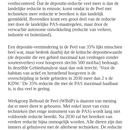
verdisconteerd. Dat de depositie-reductie veel meer is dan de
landelijke reductie in emissie, komt omdat in de Peel met
technieken meer reductie te bereiken is dan landelijk
gemiddeld. Bovendien komt een groot deel van de reductie
niet door de landelijke PAS-maatregelen, maar door de
verwachte autonome ontwikkeling (reductie van verkeer,
industrie en buitenland).
Een depositie-vermindering in de Peel van 35% lijkt misschien
heel wat, maar bedenk daarbij dat de kritische depositiewaarde
(de depositie die een gebied maximaal kan verdragen zonder
soortenverlies) voor hoogveen slechts 500 mol/ha/j bedraagt.
In dezelfde Gebiedsanalyse staat dan ook terecht: ‘Voor de
habitats van actief en herstellend hoogveen is de
overschrijding in beide gebieden in 2030 meer dan 2 x de
KDW.’ De 35% reductie die met de PAS maximaal haalbaar
is, is dus veel te gering.
Werkgroep Behoud de Peel (WBdP) is daarom van mening
dat er meer dient te gebeuren. Met enkel inzet van extra
technieken (het enige instrument van de PAS) wordt lang niet
voldoende reductie bereikt. Na 2030 zal het bereiken van
verdere reductie bijna onmogelijk worden. Alle dieren zijn dan
immers al gehuisvest met de allerbeste technieken. De reductie