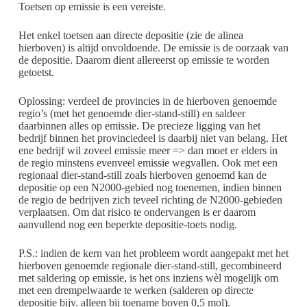
Toetsen op emissie is een vereiste.
Het enkel toetsen aan directe depositie (zie de alinea
hierboven) is altijd onvoldoende. De emissie is de oorzaak van
de depositie. Daarom dient allereerst op emissie te worden
getoetst.
Oplossing: verdeel de provincies in de hierboven genoemde
regio’s (met het genoemde dier-stand-still) en saldeer
daarbinnen alles op emissie. De precieze ligging van het
bedrijf binnen het provinciedeel is daarbij niet van belang. Het
ene bedrijf wil zoveel emissie meer => dan moet er elders in
de regio minstens evenveel emissie wegvallen. Ook met een
regionaal dier-stand-still zoals hierboven genoemd kan de
depositie op een N2000-gebied nog toenemen, indien binnen
de regio de bedrijven zich teveel richting de N2000-gebieden
verplaatsen. Om dat risico te ondervangen is er daarom
aanvullend nog een beperkte depositie-toets nodig.
P.S.: indien de kern van het probleem wordt aangepakt met het
hierboven genoemde regionale dier-stand-still, gecombineerd
met saldering op emissie, is het ons inziens wèl mogelijk om
met een drempelwaarde te werken (salderen op directe
depositie bijv. alleen bij toename boven 0,5 mol).