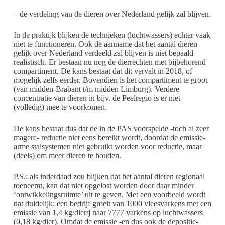
– de verdeling van de dieren over Nederland gelijk zal blijven.
In de praktijk blijken de technieken (luchtwassers) echter vaak
niet te functioneren. Ook de aanname dat het aantal dieren
gelijk over Nederland verdeeld zal blijven is niet bepaald
realistisch. Er bestaan nu nog de dierrechten met bijbehorend
compartiment. De kans bestaat dat dit vervalt in 2018, of
mogelijk zelfs eerder. Bovendien is het compartiment te groot
(van midden-Brabant t/m midden Limburg). Verdere
concentratie van dieren in bijv. de Peelregio is er niet
(volledig) mee te voorkomen.
De kans bestaat dus dat de in de PAS voorspelde -toch al zeer
magere- reductie niet eens bereikt wordt, doordat de emissie-
arme stalsystemen niet gebruikt worden voor reductie, maar
(deels) om meer dieren te houden.
P.S.: als inderdaad zou blijken dat het aantal dieren regionaal
toeneemt, kan dat niet opgelost worden door daar minder
‘ontwikkelingsruimte’ uit te geven. Met een voorbeeld wordt
dat duidelijk: een bedrijf groeit van 1000 vleesvarkens met een
emissie van 1,4 kg/dier/j naar 7777 varkens op luchtwassers
(0,18 kg/dier). Omdat de emissie -en dus ook de depositie-