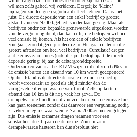
worden afgedaan. Toenames die minder zijn dan 0,051 mol
wil men zelfs geheel vrij verklaren. Dergelijke ‘kleine’
bijdragen zouden geen significant effect hebben. Dat is niet
juist! De directe depositie van een enkel bedrijf op grotere
afstand van een N2000-gebied is inderdaad gering. Maar als
bedrijven onder een bepaalde grenswaarde uitgesloten worden
van de vergunningplicht, dan kan er bij die bedrijven wel heel
veel emissie bij komen. Als het om een of enkele bedrijven
zou gaan, zou dat geen probleem zijn. Het gaat echter op die
grotere afstanden om heel veel bedrijven. Cumulatief dragen
al die emissie-toenames (ook al is per bedrijf apart de directe
depositie gering) bij aan de achtergronddepositie.
Onderzoeken van o.a. het RIVM wijzen uit dat zo’n 60% van
de emissie buiten een afstand van 10 km wordt gedeponeerd.
Op die afstand is de directe depositie die door een bedrijf
wordt veroorzaakt zo goed als altijd minder dan de
voorgestelde drempelwaarde van 1 mol. Zelfs op kortere
afstand dan 10 km is dit nog vaak het geval. De
drempelwaarde houdt in dat van veel bedrijven de emissie fors
kan gaan toenemen zonder dat daarvoor een vergunning nodig
is, zeker in regio’s waar weinig Natura2000-gebieden gelegen
zijn. Die emissie-toenames dragen tezamen voor een
substantieel deel bij aan de depositie. Zomaar zo’n
drempelwaarde hanteren kan dus absoluut niet.