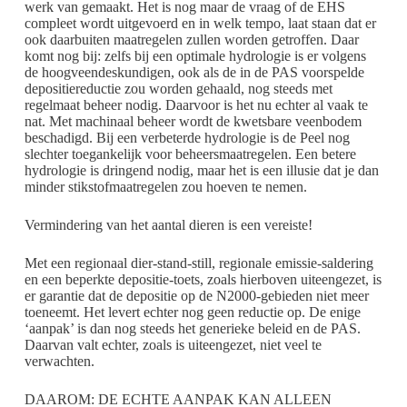
werk van gemaakt. Het is nog maar de vraag of de EHS
compleet wordt uitgevoerd en in welk tempo, laat staan dat er
ook daarbuiten maatregelen zullen worden getroffen. Daar
komt nog bij: zelfs bij een optimale hydrologie is er volgens
de hoogveendeskundigen, ook als de in de PAS voorspelde
depositiereductie zou worden gehaald, nog steeds met
regelmaat beheer nodig. Daarvoor is het nu echter al vaak te
nat. Met machinaal beheer wordt de kwetsbare veenbodem
beschadigd. Bij een verbeterde hydrologie is de Peel nog
slechter toegankelijk voor beheersmaatregelen. Een betere
hydrologie is dringend nodig, maar het is een illusie dat je dan
minder stikstofmaatregelen zou hoeven te nemen.
Vermindering van het aantal dieren is een vereiste!
Met een regionaal dier-stand-still, regionale emissie-saldering
en een beperkte depositie-toets, zoals hierboven uiteengezet, is
er garantie dat de depositie op de N2000-gebieden niet meer
toeneemt. Het levert echter nog geen reductie op. De enige
‘aanpak’ is dan nog steeds het generieke beleid en de PAS.
Daarvan valt echter, zoals is uiteengezet, niet veel te
verwachten.
DAAROM: DE ECHTE AANPAK KAN ALLEEN