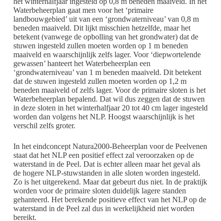
het winterhalfjaar ingesteld op 0,8 m beneden maaiveld. In het
Waterbeheerplan gaat men voor het ‘primaire
landbouwgebied’ uit van een ‘grondwaterniveau’ van 0,8 m
beneden maaiveld. Dit lijkt misschien hetzelfde, maar het
betekent (vanwege de opbolling van het grondwater) dat de
stuwen ingesteld zullen moeten worden op 1 m beneden
maaiveld en waarschijnlijk zelfs lager. Voor ‘diepwortelende
gewassen’ hanteert het Waterbeheerplan een
‘grondwaterniveau’ van 1 m beneden maaiveld. Dit betekent
dat de stuwen ingesteld zullen moeten worden op 1,2 m
beneden maaiveld of zelfs lager. Voor de primaire sloten is het
Waterbeheerplan bepalend. Dat wil dus zeggen dat de stuwen
in deze sloten in het winterhalfjaar 20 tot 40 cm lager ingesteld
worden dan volgens het NLP. Hoogst waarschijnlijk is het
verschil zelfs groter.
In het eindconcept Natura2000-Beheerplan voor de Peelvenen
staat dat het NLP een positief effect zal veroorzaken op de
waterstand in de Peel. Dat is echter alleen maar het geval als
de hogere NLP-stuwstanden in alle sloten worden ingesteld.
Zo is het uitgerekend. Maar dat gebeurt dus niet. In de praktijk
worden voor de primaire sloten duidelijk lagere standen
gehanteerd. Het berekende positieve effect van het NLP op de
waterstand in de Peel zal dus in werkelijkheid niet worden
bereikt.