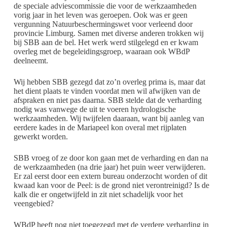
de speciale adviescommissie die voor de werkzaamheden
vorig jaar in het leven was geroepen. Ook was er geen
vergunning Natuurbeschermingswet voor verleend door
provincie Limburg. Samen met diverse anderen trokken wij
bij SBB aan de bel. Het werk werd stilgelegd en er kwam
overleg met de begeleidingsgroep, waaraan ook WBdP
deelneemt.
Wij hebben SBB gezegd dat zo’n overleg prima is, maar dat
het dient plaats te vinden voordat men wil afwijken van de
afspraken en niet pas daarna. SBB stelde dat de verharding
nodig was vanwege de uit te voeren hydrologische
werkzaamheden. Wij twijfelen daaraan, want bij aanleg van
eerdere kades in de Mariapeel kon overal met rijplaten
gewerkt worden.
SBB vroeg of ze door kon gaan met de verharding en dan na
de werkzaamheden (na drie jaar) het puin weer verwijderen.
Er zal eerst door een extern bureau onderzocht worden of dit
kwaad kan voor de Peel: is de grond niet verontreinigd? Is de
kalk die er ongetwijfeld in zit niet schadelijk voor het
veengebied?
WBdP heeft nog niet toegezegd met de verdere verharding in