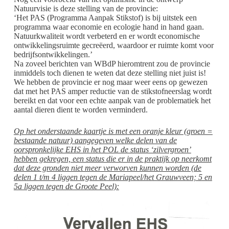
Natuurvisie is deze stelling van de provincie:
‘Het PAS (Programma Aanpak Stikstof) is bij uitstek een
programma waar economie en ecologie hand in hand gaan.
Natuurkwaliteit wordt verbeterd en er wordt economische
ontwikkelingsruimte gecreëerd, waardoor er ruimte komt voor
bedrijfsontwikkelingen.’
Na zoveel berichten van WBdP hieromtrent zou de provincie
inmiddels toch dienen te weten dat deze stelling niet juist is!
We hebben de provincie er nog maar weer eens op gewezen
dat met het PAS amper reductie van de stikstofneerslag wordt
bereikt en dat voor een echte aanpak van de problematiek het
aantal dieren dient te worden verminderd.
Op het onderstaande kaartje is met een oranje kleur (groen =
bestaande natuur) aangegeven welke delen van de
oorspronkelijke EHS in het POL de status ‘zilvergroen’
hebben gekregen, een status die er in de praktijk op neerkomt
dat deze gronden niet meer verworven kunnen worden (de
delen 1 t/m 4 liggen tegen de Mariapeel/het Grauwveen; 5 en
5a liggen tegen de Groote Peel):