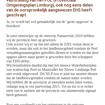
vaststelling van het POL (Provinciaal
Omgevingsplan Limburg), ook nog eens delen
van de oorspronkelijk aangewezen EHS heeft
geschrapt.
Ja, zo wordt het wel gemakkelijk om de ‘grote opgaven’ te
bereiken!
In onze zienswijze op de ontwerp Natuurvisie 2016 hebben
wij de provincie hier op gewezen.
Ook wezen wij er op dat niet alleen de EHS vernat dient te
worden, maar dat ook in het landbouwgebied rondom de Peel
vernattingsmaatregelen getroffen dienen te worden en dat deze
opgave alleen maar groter is geworden door het schrappen
van EHS-delen.
Wij benadrukten daarbij dat met het nieuwe Waterbeheerplan
van waterschap Peel en Maasvallei het Nieuw Limburgs Peil
niet wordt uitgevoerd. Dit NLP zou er juist toe moeten dienen
dat de landbouwgronden rondom de natuur natter worden.
Wij hebben dit de provincie al meerdere keren laten weten,
onlangs nog in ons jaarverslag 2015. Tot nu toe is er echter
niets van te merken dat de provincie ons alarmerende signaal
heeft gehoord.
Nog een voorbeeld van het optimisme in de ontwerp