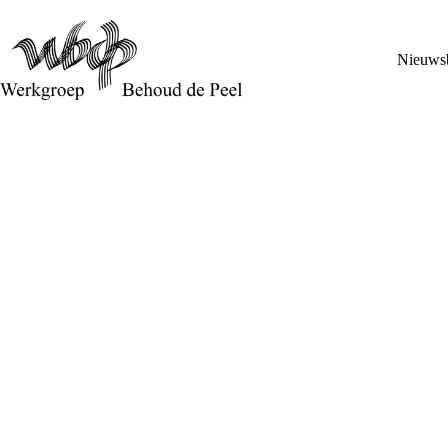
Nieuwsb
De PAS op de plaats: PAS-maatregelen en hoogveenresto