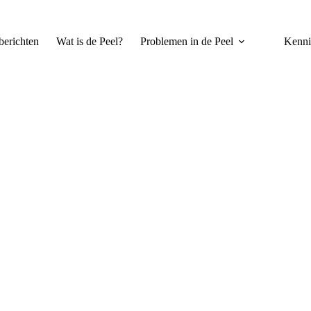
erichten
Wat is de Peel?
Problemen in de Peel
Kenni
ratie in de Peel