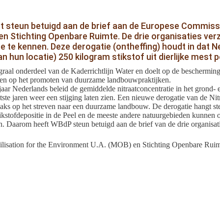
t steun betuigd aan de brief aan de Europese Commissi
 en Stichting Openbare Ruimte. De drie organisaties v
toe te kennen. Deze derogatie (ontheffing) houdt in da
an hun locatie) 250 kilogram stikstof uit dierlijke mest
tegraal onderdeel van de Kaderrichtlijn Water en doelt op de beschermi
r en op het promoten van duurzame landbouwpraktijken.
jaar Nederlands beleid de gemiddelde nitraatconcentratie in het grond- 
tste jaren weer een stijging laten zien. Een nieuwe derogatie van de Ni
aaks op het streven naar een duurzame landbouw. De derogatie hangt s
ikstofdepositie in de Peel en de meeste andere natuurgebieden kunnen 
pen. Daarom heeft WBdP steun betuigd aan de brief van de drie organisat
bilisation for the Environment U.A. (MOB) en Stichting Openbare Rui