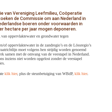
e van Vereniging Leefmilieu, Coöperatie
erzoeken de Commissie om aan Nederland in
t Nederlandse boeren onder voorwaarden in
 per hectare per jaar mogen deponeren.
ng van oppervlaktewater en grondwater tegen
en/of oppervlaktewater in de zandregio’s en de Lössregio’s
traatrichtlijn moet volgens hen strijdig worden genoemd
terk samen met de omvang van de veestapel in Nederland.
ons inziens niet worden opgelost zonder de veestapel
ies.
mte
klik hier
, plus de steunbetuiging van WBdP,
klik hier
.