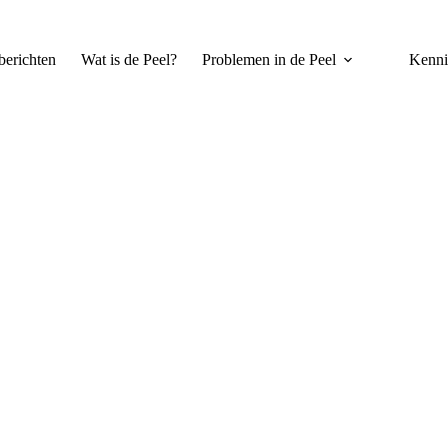
erichten
Wat is de Peel?
Problemen in de Peel
Kenni
ogen overschrijden