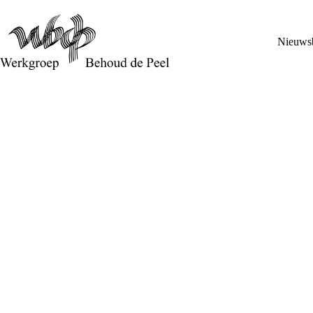
Nieuwsb
Klacht tegen verzoek Nederland om EU-Nitraatlijn te m