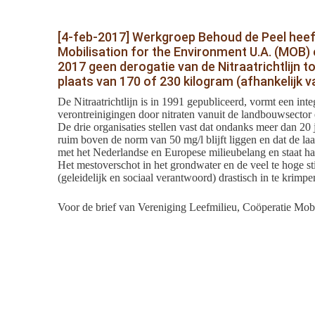
[4-feb-2017] Werkgroep Behoud de Peel heef
Mobilisation for the Environment U.A. (MOB)
2017 geen derogatie van de Nitraatrichtlijn 
plaats van 170 of 230 kilogram (afhankelijk v
De Nitraatrichtlijn is in 1991 gepubliceerd, vormt een in
verontreinigingen door nitraten vanuit de landbouwsecto
De drie organisaties stellen vast dat ondanks meer dan 20 
ruim boven de norm van 50 mg/l blijft liggen en dat de laa
met het Nederlandse en Europese milieubelang en staat h
Het mestoverschot in het grondwater en de veel te hoge st
(geleidelijk en sociaal verantwoord) drastisch in te krim
Voor de brief van Vereniging Leefmilieu, Coöperatie Mo