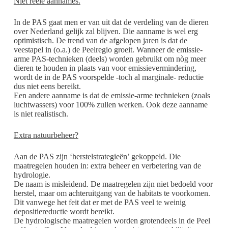
Niet reële aannames.
In de PAS gaat men er van uit dat de verdeling van de dieren
over Nederland gelijk zal blijven. Die aanname is wel erg
optimistisch. De trend van de afgelopen jaren is dat de
veestapel in (o.a.) de Peelregio groeit. Wanneer de emissie-
arme PAS-technieken (deels) worden gebruikt om nòg meer
dieren te houden in plaats van voor emissievermindering,
wordt de in de PAS voorspelde -toch al marginale- reductie
dus niet eens bereikt.
Een andere aanname is dat de emissie-arme technieken (zoals
luchtwassers) voor 100% zullen werken. Ook deze aanname
is niet realistisch.
Extra natuurbeheer?
Aan de PAS zijn ‘herstelstrategieën’ gekoppeld. Die
maatregelen houden in: extra beheer en verbetering van de
hydrologie.
De naam is misleidend. De maatregelen zijn niet bedoeld voor
herstel, maar om achteruitgang van de habitats te voorkomen.
Dit vanwege het feit dat er met de PAS veel te weinig
depositiereductie wordt bereikt.
De hydrologische maatregelen worden grotendeels in de Peel