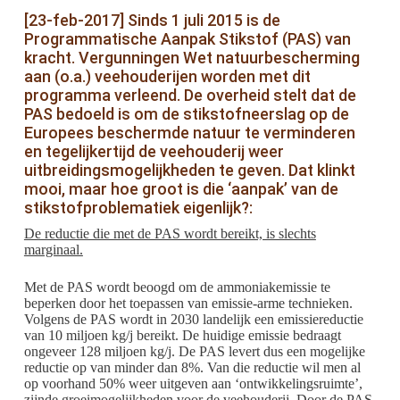
[23-feb-2017] Sinds 1 juli 2015 is de
Programmatische Aanpak Stikstof (PAS) van
kracht. Vergunningen Wet natuurbescherming
aan (o.a.) veehouderijen worden met dit
programma verleend. De overheid stelt dat de
PAS bedoeld is om de stikstofneerslag op de
Europees beschermde natuur te verminderen
en tegelijkertijd de veehouderij weer
uitbreidingsmogelijkheden te geven. Dat klinkt
mooi, maar hoe groot is die ‘aanpak’ van de
stikstofproblematiek eigenlijk?:
De reductie die met de PAS wordt bereikt, is slechts
marginaal.
Met de PAS wordt beoogd om de ammoniakemissie te
beperken door het toepassen van emissie-arme technieken.
Volgens de PAS wordt in 2030 landelijk een emissiereductie
van 10 miljoen kg/j bereikt. De huidige emissie bedraagt
ongeveer 128 miljoen kg/j. De PAS levert dus een mogelijke
reductie op van minder dan 8%. Van die reductie wil men al
op voorhand 50% weer uitgeven aan ‘ontwikkelingsruimte’,
zijnde groeimogelijkheden voor de veehouderij. Door de PAS