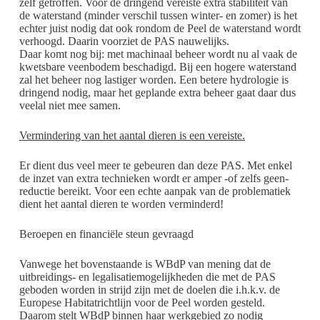
zelf getroffen. Voor de dringend vereiste extra stabiliteit van
de waterstand (minder verschil tussen winter- en zomer) is het
echter juist nodig dat ook rondom de Peel de waterstand wordt
verhoogd. Daarin voorziet de PAS nauwelijks.
Daar komt nog bij: met machinaal beheer wordt nu al vaak de
kwetsbare veenbodem beschadigd. Bij een hogere waterstand
zal het beheer nog lastiger worden. Een betere hydrologie is
dringend nodig, maar het geplande extra beheer gaat daar dus
veelal niet mee samen.
Vermindering van het aantal dieren is een vereiste.
Er dient dus veel meer te gebeuren dan deze PAS. Met enkel
de inzet van extra technieken wordt er amper -of zelfs geen-
reductie bereikt. Voor een echte aanpak van de problematiek
dient het aantal dieren te worden verminderd!
Beroepen en financiële steun gevraagd
Vanwege het bovenstaande is WBdP van mening dat de
uitbreidings- en legalisatiemogelijkheden die met de PAS
geboden worden in strijd zijn met de doelen die i.h.k.v. de
Europese Habitatrichtlijn voor de Peel worden gesteld.
Daarom stelt WBdP binnen haar werkgebied zo nodig