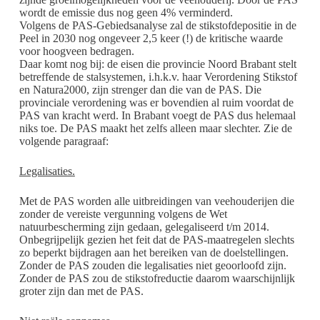
wordt de emissie dus nog geen 4% verminderd.
Volgens de PAS-Gebiedsanalyse zal de stikstofdepositie in de
Peel in 2030 nog ongeveer 2,5 keer (!) de kritische waarde
voor hoogveen bedragen.
Daar komt nog bij: de eisen die provincie Noord Brabant stelt
betreffende de stalsystemen, i.h.k.v. haar Verordening Stikstof
en Natura2000, zijn strenger dan die van de PAS. Die
provinciale verordening was er bovendien al ruim voordat de
PAS van kracht werd. In Brabant voegt de PAS dus helemaal
niks toe. De PAS maakt het zelfs alleen maar slechter. Zie de
volgende paragraaf:
Legalisaties.
Met de PAS worden alle uitbreidingen van veehouderijen die
zonder de vereiste vergunning volgens de Wet
natuurbescherming zijn gedaan, gelegaliseerd t/m 2014.
Onbegrijpelijk gezien het feit dat de PAS-maatregelen slechts
zo beperkt bijdragen aan het bereiken van de doelstellingen.
Zonder de PAS zouden die legalisaties niet geoorloofd zijn.
Zonder de PAS zou de stikstofreductie daarom waarschijnlijk
groter zijn dan met de PAS.