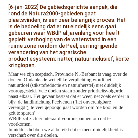
[6-jan-2022] De gebiedsgerichte aanpak, die
rond de Natura2000-gebieden gaat
plaatsvinden, is een zeer belangrijk proces. Het
is de bedoeling dat er nu eindelijk eens gaat
gebeuren waar WBdP al jarenlang voor heeft
gepleit: verhoging van de waterstand in een
ruime zone rondom de Peel, een ingrijpende
verandering van het agrarische
productiesysteem: natter, natuurinclusief, korte
kringlopen.
Maar we zijn sceptisch. Provincie N.-Brabant is vaag over de
doelen. Ondanks de wettelijke verplichting wordt het
natuurdoel (stikstofreductie en natuurherstel) niet duidelijk
vooropgesteld. Vele doelen staan zonder prioriteitsvolgorde
naast elkaar. Het gevaar bestaat dat er weer, net zoals eerder in
bijv. de landinrichting Peelvenen (‘het onverenigbare
verenigd’), te veel gepoogd gaat worden om ‘de kool en de
geit te sparen’.
WBdP zal zich er uiteraard voor inspannen om dat te
voorkomen.
Inmiddels hebben we al bereikt dat er meer duidelijkheid is
verschaft over die doelen.