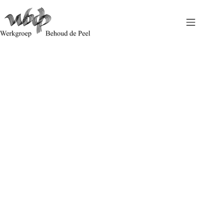
Voor het eerst succesvol broedgeval van de kraanvogel in
de Peel!